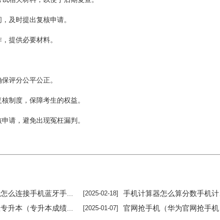
问，及时提出复核申请。
作，提供必要材料。
确保评分公平公正。
复核制度，保障考生的权益。
核申请，避免出现冤枉漏判。
牙手机蓝牙与车载蓝牙如何配对「汽车导航怎么连接手机蓝牙」
手机计算器怎么算分数手机计算器怎么算百分比「手机计算器怎么算分数」
[2025-02-18]
本（专升本成绩复核什么时候出结果）
官网抢手机（华为官网抢手机
[2025-01-07]