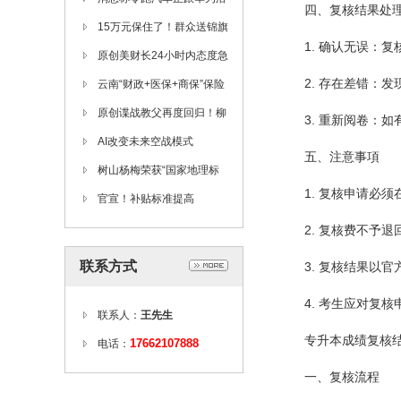
四、复核结果处
谈合作 补齐智驾短板
15万元保住了！群众送锦旗
1. 确认无误：
致谢！
原创美财长24小时内态度急
2. 存在差错：
转弯，从威胁征税到赞扬中
云南“财政+医保+商保”保险
国，原因为何？
理赔创新项目上线
原创谍战教父再度回归！柳
3. 重新阅卷：
云龙、张鲁一续写传奇谍战
AI改变未来空战模式
五、注意事項
篇章
——“鹰狮”战机升级之路
树山杨梅荣获“国家地理标
1. 复核申请必
志三冠王”
官宣！补贴标准提高
2. 复核费不予退
联系方式
3. 复核结果以
4. 考生应对复
联系人：
王先生
专升本成绩复核
17662107888
电话：
一、复核流程