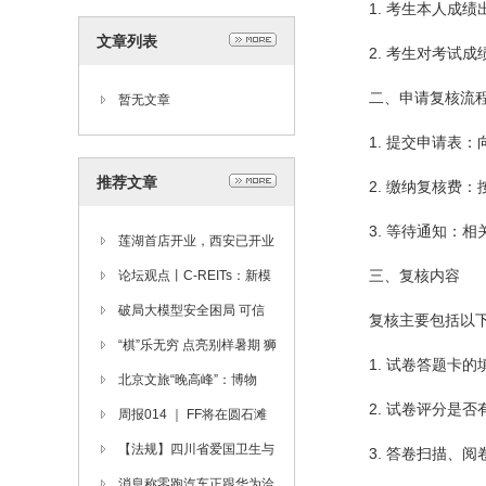
1. 考生本人成
到电脑上？步骤大揭秘！」
文章列表
2. 考生对考试成
二、申请复核流
暂无文章
1. 提交申请表
推荐文章
2. 缴纳复核费
3. 等待通知：
莲湖首店开业，西安已开业
三、复核内容
的10家调改店累计客流近7
论坛观点丨C-REITs：新模
50万人次
式·新趋势·新机遇
破局大模型安全困局 可信
复核主要包括以
华泰“可信+AI”前沿成果亮相
“棋”乐无穷 点亮别样暑期 狮
1. 试卷答题卡
ISC.AI 2025
山横塘街道狮山一社区零基
北京文旅“晚高峰”：博物
2. 试卷评分是否
础围棋课正式开班
馆、什刹海、广阳谷的夜充
周报014 ｜ FF将在圆石滩
满惊喜
公布桥梁战略重大突破，贾
【法规】四川省爱国卫生与
3. 答卷扫描、
跃亭上任Co-CEO百日焕新
健康促进条例
消息称零跑汽车正跟华为洽