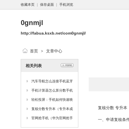
收藏本页
|
保存桌面
|
手机浏览
0gnmjl
http://fabua.ksxb.net/com0gnmjl/
首页
文章中心
>
相关列表
汽车导航怎么连接手机蓝牙
手机蓝牙与车载蓝牙如何配
手机计算器怎么算分数手机
对「汽车导航怎么连接手机
计算器怎么算百分比「手机
轻松投屏：手机如何快速映
复核分数 专升本
蓝牙」
计算器怎么算分数」
射到电脑上？步骤大揭秘！
复核分数专升本（专升本成
手机如何投屏到电脑上「轻
绩复核什么时候出结果）
官网抢手机（华为官网抢手
一、申请复核条
松投屏：手机如何快速映射
机）