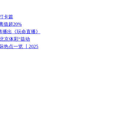
打卡篇
离值超20%
9将播出《玩命直播》
25北京体彩“益动
热点一览 丨2025