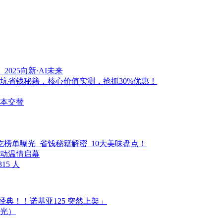
025向新·AI未来
，避坑省钱秘籍，核心价值实测，抢抓30%优惠！
资本交替
必吃榜单曝光_省钱秘籍解密_10大美味盘点！
动温情启幕​​
5 人
经典！！诺基亚125 突然上架」
光）