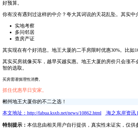
好预算。
你有没有遇到过这样的中介？夸大其词说的天花乱坠。其实中
实地考察
多问邻居
查房产证
其实现在有个好消息。地王大厦的二手房限时优惠30%。比如
其实买房就像买车，越早买越实惠。地王大厦的房价只会涨不
智的选取。
买房需谨慎理性消费。
抓住优惠早日安家。
郴州地王大厦你的不二之选！
本文地址：http://fabua.ksxb.net/news/10862.html
海之东岸资讯 http:
特别提示：
本信息由相关用户自行提供，真实性未证实，仅供