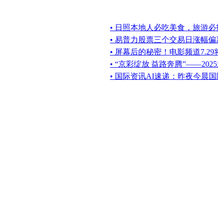
• 日照本地人必吃美食，旅游必
• 易普力股票三个交易日涨幅偏
• 屏幕后的秘密！电影频道7.2
• “京彩绽放 益路奔腾”——20
• 国际资讯AI速递：昨夜今晨国际