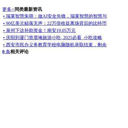
更多
>
同类最新资讯
• 瑞莱智慧朱萌：做AI安全先锋，瑞莱智慧的智慧与
• 90亿美元鲸落无声：22万倍收益离场背后的比特币
• 泉州下达补助资金！南安19.05万元
• 庆阳到厦门曾厝埯旅游小吃, 2025必看_小吃攻略
• 西安市民办义务教育学校电脑随机录取结束，剩余
0
条
相关评论