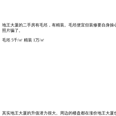
地王大厦的二手房有毛坯，有精装。毛坯便宜但装修要自身操
照片骗了。
毛坯 5千/㎡ 精装 1万/㎡
其实地王大厦的升值潜力很大。周边的楼盘都在涨价地王大厦也不会