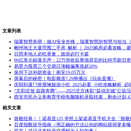
文章列表
瑞莱智慧朱萌：做AI安全先锋，瑞莱智慧的智慧与担当 ｜ 2
郴州地王大厦范围二手房, 解析 ｜ 2025购房必看攻略
日照本地人必吃美食，旅游必打卡篇
90亿美元鲸落无声：22万倍收益离场背后的比特币新旧
易普力股票三个交易日涨幅偏离值超20%
泉州下达补助资金！南安19.05万元
屏幕后的秘密！电影频道7.29将播出《玩命直播》
庆阳到厦门曾厝埯旅游小吃, 2025必看_小吃攻略解析_
“京彩绽放 益路奔腾”——2025北京体彩“益动京城”公益活
西安市民办义务教育学校电脑随机录取结束，剩余计划 431
相关文章
致敬经典！！诺基亚125 突然上架诺基亚手机大全「致敬
百度指数提升指南（用正确的方法让你的网站获得更多曝
官宣！武汉这条轨道交通鲜为人知的事！