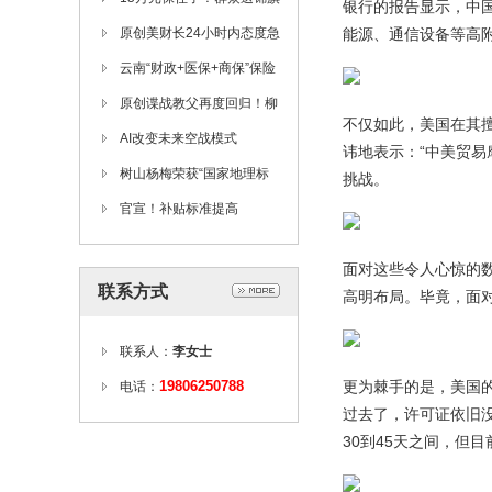
银行的报告显示，中
致谢！
原创美财长24小时内态度急
能源、通信设备等高
转弯，从威胁征税到赞扬中
云南“财政+医保+商保”保险
国，原因为何？
理赔创新项目上线
原创谍战教父再度回归！柳
不仅如此，美国在其
云龙、张鲁一续写传奇谍战
AI改变未来空战模式
讳地表示：“中美贸
篇章
——“鹰狮”战机升级之路
树山杨梅荣获“国家地理标
挑战。
志三冠王”
官宣！补贴标准提高
面对这些令人心惊的
联系方式
高明布局。毕竟，面
联系人：
李女士
19806250788
更为棘手的是，美国的
电话：
过去了，许可证依旧
30到45天之间，但