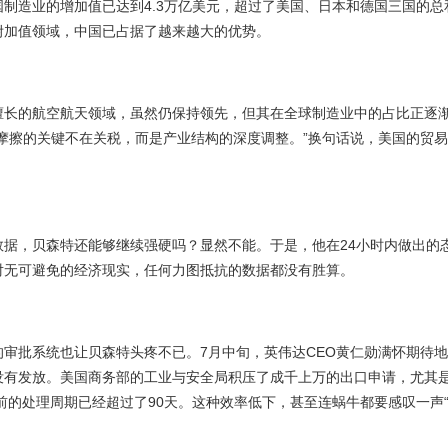
国制造业的增加值已达到4.3万亿美元，超过了美国、日本和德国三国的
附加值领域，中国已占据了越来越大的优势。
擅长的航空航天领域，虽然仍保持领先，但其在全球制造业中的占比正逐
易摩擦的关键不在关税，而是产业结构的深度调整。”换句话说，美国的贸
数据，贝森特还能够继续强硬吗？显然不能。于是，他在24小时内做出的
对无可避免的经济现实，任何力图抵抗的数据都没有胜算。
审批系统也让贝森特头疼不已。7月中旬，英伟达CEO黄仁勋满怀期待地
没有发放。美国商务部的工业与安全局积压了成千上万的出口申请，尤其
目前的处理周期已经超过了90天。这种效率低下，甚至连蜗牛都要感叹一声“