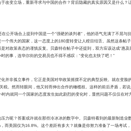
急于改变立场，重新寻求与中国的合作？背后隐藏的真实原因又是什么？
还在公开场合上提到中国是一个“强硬的谈判者”，他的语气充满了不屈与
一个伟大的国家，这一态度上的180度转变让人瞠目结舌。虽然这条帖子
而是对政策表态的谨慎反复。贝森特在帖子中还提到，双方应该达成“惠及
时的事，连华尔街的交易员也不得不感叹：“变化也太快了吧！”
变化并非孤立事件，它正是美国对华政策摇摆不定的典型反映。就在变脸
%的关税。然而转眼间，他又转而伸出合作的橄榄枝。这样的前后矛盾，若
4小时内就同一个国家的态度发生如此剧烈的变化时，显然问题不仅仅在对
的压力呢？答案或许就在那些冷冰冰的数字中。贝森特看到的最新制造业
2%，而美国仅为16.8%。这个差距有多大？就像是你努力准备了一场考