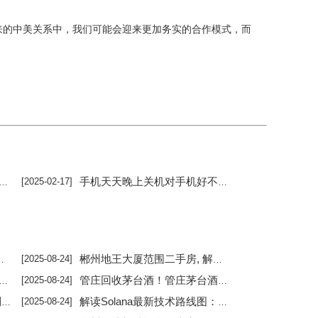
来的中美关系中，我们可能会迎来更加务实的合作模式，而
手机天天晚上关机对手机好不好手机多久关机一次最好「手机天天晚上关机对手机好不好」
[2025-02-17]
郴州地王大厦范围二手房, 解析 ｜ 2025购房必看攻略，避坑省钱秘籍，核心价值实测，抢抓30%优惠！
[2025-08-24]
管庄回收茅台酒！管庄茅台酒回收！
[2025-08-24]
款
解读Solana最新技术路线图：锚定“互联网资本市场”，打造链上华尔街
[2025-08-24]