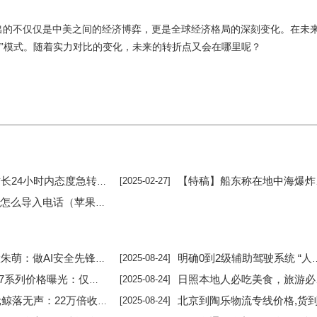
出的不仅仅是中美之间的经济博弈，更是全球经济格局的深刻变化。在未
制”模式。随着实力对比的变化，未来的转折点又会在哪里呢？
内态度急转弯，从威胁征税到赞扬中国，原因为何？
【特稿】船东称在地中海爆炸沉没的俄罗斯货船遭恐袭
[2025-02-27]
电话（苹果手机怎么导入电话号码联系人）
全先锋，瑞莱智慧的智慧与担当 ｜ 2025向新·AI未来
明确0到2级辅助驾驶系统 “人机共驾”法律属性
[2025-08-24]
列价格曝光：仅一款不涨价 Pro版更具性价比
日照本地人必吃美食，旅游必打卡篇
[2025-08-24]
声：22万倍收益离场背后的比特币新旧资本交替
北京到陶乐物流专线价格,货到付
[2025-08-24]