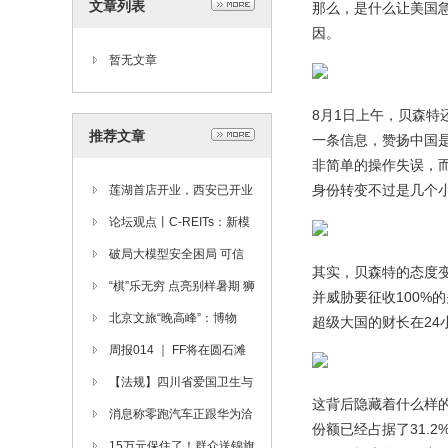
文章列表
那么，是什么让美国
因。
暂无文章
8月1日上午，贝森特
推荐文章
一条信息，赞扬中国是
非简单的操作失误，
身份转变不过是几个小
莲湖首店开业，西安已开业
的10家调改店累计客流近7
论坛观点丨C-REITs：新模
50万人次
式·新趋势·新机遇
破局大模型安全困局 可信
其实，贝森特的态度
华泰“可信+AI”前沿成果亮相
“棋”乐无穷 点亮别样暑期 狮
并威胁要征收100
ISC.AI 2025
山横塘街道狮山一社区零基
北京文旅“晚高峰”：博物
超级大国的财长在2
础围棋课正式开班
馆、什刹海、广阳谷的夜充
周报014 ｜ FF将在圆石滩
满惊喜
公布桥梁战略重大突破，贾
【法规】四川省爱国卫生与
这背后隐藏着什么样
跃亭上任Co-CEO百日焕新
健康促进条例
消息称零跑汽车正跟华为洽
份额已经占据了31.
谈合作 补齐智驾短板
15万元保住了！群众送锦旗