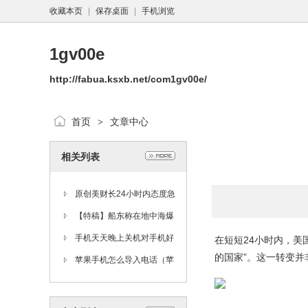
收藏本页
|
保存桌面
|
手机浏览
1gv00e
http://fabua.ksxb.net/com1gv00e/
首页
文章中心
>
相关列表
原创美财长24小时内态度急
转弯，从威胁征税到赞扬中
【特稿】船东称在地中海爆
国，原因为何？
炸沉没的俄罗斯货船遭恐袭
手机天天晚上关机对手机好
在短短24小时内，美
的国家”。这一转变
不好手机多久关机一次最好
苹果手机怎么导入电话（苹
「手机天天晚上关机对手机
果手机怎么导入电话号码联
好不好」
系人）