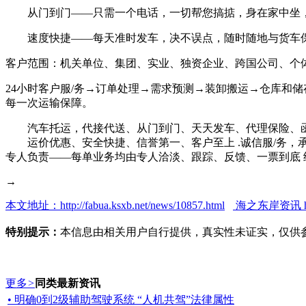
从门到门——只需一个电话，一切帮您搞掂，身在家中坐
速度快捷——每天准时发车，决不误点，随时随地与货车
客户范围：机关单位、集团、实业、独资企业、跨国公司、个
24小时客户服/务→订单处理→需求预测→装卸搬运→仓库和
每一次运输保障。
汽车托运，代接代送、从门到门、天天发车、代理保险、
运价优惠、安全快捷、信誉第一、客户至上 .诚信服/务，
专人负责——每单业务均由专人洽淡、跟踪、反馈、一票到底
→
本文地址：http://fabua.ksxb.net/news/10857.html
海之东岸资讯 http:
特别提示：
本信息由相关用户自行提供，真实性未证实，仅供
更多
>
同类最新资讯
• 明确0到2级辅助驾驶系统 “人机共驾”法律属性