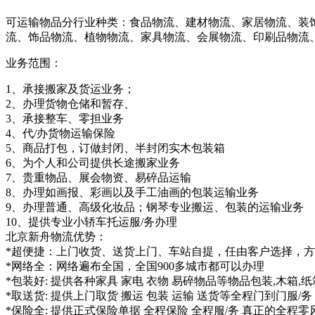
可运输物品分行业种类：食品物流、建材物流、家居物流、装
流、饰品物流、植物物流、家具物流、会展物流、印刷品物流
业务范围：
1、承接搬家及货运业务；
2、办理货物仓储和暂存、
3、承接整车、零担业务
4、代/办货物运输保险
5、商品打包，订做封闭、半封闭实木包装箱
6、为个人和公司提供长途搬家业务
7、贵重物品、展会物资、易碎品运输
8、办理如画报、彩画以及手工油画的包装运输业务
9、办理普通、高级化妆品；钢琴专业搬运、包装的运输业务
10、提供专业小轿车托运服/务办理
北京新舟物流优势：
*超便捷：上门收货、送货上门、车站自提，任由客户选择，
*网络全：网络遍布全国，全国900多城市都可以办理
*包装好: 提供各种家具 家电 衣物 易碎物品等物品包装,木箱,
*取送货: 提供上门取货 搬运 包装 运输 送货等全程门到门服/务
*保险全: 提供正式保险单据 全程保险 全程服/务 真正的全程零