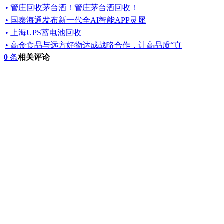
• 管庄回收茅台酒！管庄茅台酒回收！
• 国泰海通发布新一代全AI智能APP灵犀
• 上海UPS蓄电池回收
• 高金食品与远方好物达成战略合作，让高品质“真
0
条
相关评论