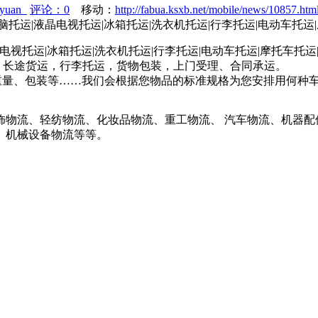
jiyuan
评论：0
移动：
http://fabua.ksxb.net/mobile/news/10857.htm
电脑托运|液晶电视托运|冰箱托运|洗衣机托运|行李托运|电动车托运
|液晶电视托运|冰箱托运|洗衣机托运|行李托运|电动车托运|摩托车
、长途货运，行李托运，货物包装，上门受理、合同承运。
重量、包装等……我们会根据您物品的标准规格为您安排用何种
饰物流、轻纺物流、化妆品物流、重工物流、 汽车物流、机器配
、机械设备物流等等。