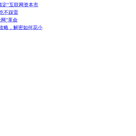
：锚定“互联网资本市
好吃不踩雷
经网”革命
省钱攻略，解密如何花小