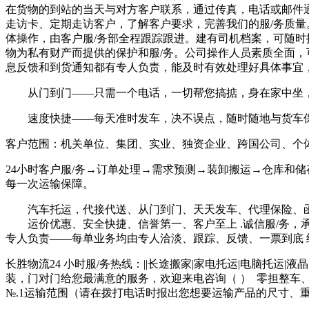
在货物的到站的当天与对方客户联系，通过传真，电话或邮件
走访卡、定期走访客户，了解客户要求，完善我们的服/务质
体操作，由客户服/务部全程跟踪跟进。建有司机档案，可随
物为私有财产而提供的保护和服/务。公司操作人员素质全面，
息反馈和到货通知都有专人负责，能及时有效处理好具体事宜，
从门到门——只需一个电话，一切帮您搞掂，身在家中坐
速度快捷——每天准时发车，决不误点，随时随地与货车
客户范围：机关单位、集团、实业、独资企业、跨国公司、个
24小时客户服/务→订单处理→需求预测→装卸搬运→仓库和
每一次运输保障。
汽车托运，代接代送、从门到门、天天发车、代理保险、
运价优惠、安全快捷、信誉第一、客户至上 .诚信服/务，
专人负责——每单业务均由专人洽淡、跟踪、反馈、一票到底
长胜物流24 小时服/务热线：||长途搬家|家电托运|电脑托运
装，门对门给您最满意的服务，欢迎来电咨询（ ） 零担整车
№.1运输范围（请在拨打电话时报出您想要运输产品的尺寸、