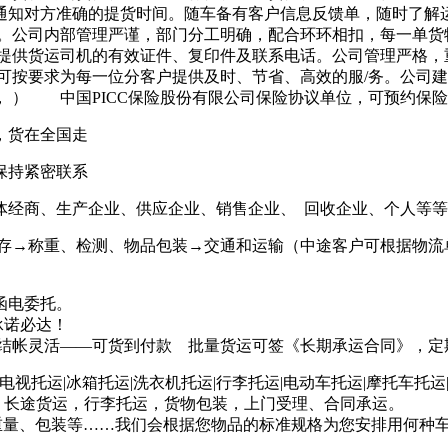
通知对方准确的提货时间。随车备有客户信息反馈单，随时了解
量。公司内部管理严谨，部门分工明确，配合环环相扣，每一单货
时提供货运司机的有效证件、复印件及联系电话。公司管理严格，
可按要求为每一位分客户提供及时、节省、高效的服/务。公司
 ） 中国PICC保险股份有限公司保险协议单位，可预约保
，货在全国走
保持紧密联系
体经商、生产企业、供应企业、销售企业、 回收企业、个人等
储存→称重、检测、物品包装→交通和运输（中途客户可根据物
函电委托。
承诺必达！
 结帐灵活——可货到付款 批量货运可签《长期承运合同》，定
|液晶电视托运|冰箱托运|洗衣机托运|行李托运|电动车托运|摩托车
、长途货运，行李托运，货物包装，上门受理、合同承运。
重量、包装等……我们会根据您物品的标准规格为您安排用何种