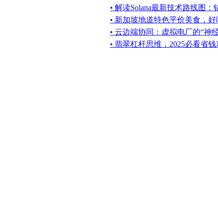
• 解读Solana最新技术路线图
• 新加坡地道特色平价美食，
• 云边端协同：虚拟电厂的“神
• 翡翠杠杆思维，2025必看