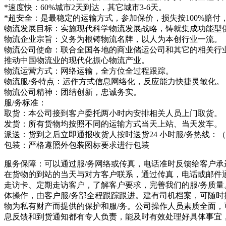
*速度快：60%城市2天到达，其它城市3-6天。
*超安全：是最稳定的运输方式，参加保价，损失按100%赔付
物流发展目标：实施现代科学物流发展战略，铸就集成功能型
物流企业宗旨：义务为根铸物流名牌，以人为本创行业一流。
物流公司使命：联合全国各地的商业储运公司和其它的相关行
推动中国物流业的现代化振心物流产业。
物流运营方式：网络运输，全方位全过程跟踪。
物流服/务特点：运作方式信息网络化，反应能力快捷灵敏化。
物流公司精神：团结创新，忠诚务实。
服/务标准：
取货：本公司接到客户委托两小时内安排相关人员上门取货。
发货：所有货物均按照不同的运输方式当天上站、当天发车。
派送：货到之后立即通报收货人按时送货24 小时服/务热线：（
包装：严格遵照外包装图标要求进行包装
服务保障：可以通过服/务网络或传真，电话准时反馈给客户
在货物的到站的当天与对方客户联系，通过传真，电话或邮件
走访卡、定期走访客户，了解客户要求，完善我们的服/务质
体操作，由客户服/务部全程跟踪跟进。建有司机档案，可随
物为私有财产而提供的保护和服/务。公司操作人员素质全面，
息反馈和到货通知都有专人负责，能及时有效处理好具体事宜， 