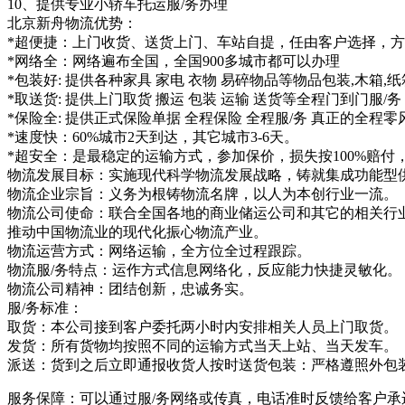
10、提供专业小轿车托运服/务办理
北京新舟物流优势：
*超便捷：上门收货、送货上门、车站自提，任由客户选择，
*网络全：网络遍布全国，全国900多城市都可以办理
*包装好: 提供各种家具 家电 衣物 易碎物品等物品包装,木箱,
*取送货: 提供上门取货 搬运 包装 运输 送货等全程门到门服/务
*保险全: 提供正式保险单据 全程保险 全程服/务 真正的全程零
*速度快：60%城市2天到达，其它城市3-6天。
*超安全：是最稳定的运输方式，参加保价，损失按100%赔付
物流发展目标：实施现代科学物流发展战略，铸就集成功能型
物流企业宗旨：义务为根铸物流名牌，以人为本创行业一流。
物流公司使命：联合全国各地的商业储运公司和其它的相关行
推动中国物流业的现代化振心物流产业。
物流运营方式：网络运输，全方位全过程跟踪。
物流服/务特点：运作方式信息网络化，反应能力快捷灵敏化。
物流公司精神：团结创新，忠诚务实。
服/务标准：
取货：本公司接到客户委托两小时内安排相关人员上门取货。
发货：所有货物均按照不同的运输方式当天上站、当天发车。
派送：货到之后立即通报收货人按时送货包装：严格遵照外包
服务保障：可以通过服/务网络或传真，电话准时反馈给客户