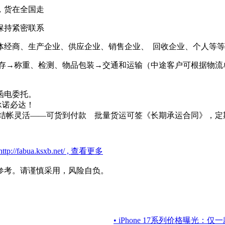
，货在全国走
保持紧密联系
体经商、生产企业、供应企业、销售企业、 回收企业、个人等
储存→称重、检测、物品包装→交通和运输（中途客户可根据物
函电委托。
承诺必达！
 结帐灵活——可货到付款 批量货运可签《长期承运合同》，定
//fabua.ksxb.net/ , 查看更多
参考。请谨慎采用，风险自负。
• iPhone 17系列价格曝光：仅