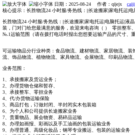
日期：2025-08-24 作者：qijejx
cai
核心提示：长胜物流24 小时服/务热线：||长途搬家|家电托运|
长胜物流24 小时服/务热线：||长途搬家|家电托运|电脑托运
装，门对门给您最满意的服务，欢迎来电咨询（ ） 零担整车
№.1运输范围（请在拨打电话时报出您想要运输产品的尺寸、
可运输物品分行业种类：食品物流、建材物流、家居物流、装
流、饰品物流、植物物流、家具物流、会展物流、印刷品物流
业务范围：
1、承接搬家及货运业务；
2、办理货物仓储和暂存、
3、承接整车、零担业务
4、代/办货物运输保险
5、商品打包，订做封闭、半封闭实木包装箱
6、为个人和公司提供长途搬家业务
7、贵重物品、展会物资、易碎品运输
8、办理如画报、彩画以及手工油画的包装运输业务
9、办理普通、高级化妆品；钢琴专业搬运、包装的运输业务