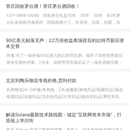
管庄回收茅台酒！管庄茅台酒回收！
137=1888=0048 回收茅台礼盒15年 30年 50年 80年茅
台礼盒回收洋酒系列 回收路易十三，轩尼诗，拉菲，拉图，马
爹利，人头马
90亿美元鲸落无声：22万倍收益离场背后的比特币新旧资
本交替
作者:马丁一场价值90亿美元的比特币交易，揭开了加密世界新旧
资本交替的序幕。7月末，加密货币市场见证了一场史诗级交易：
数字资
北京到陶乐物流专线价格,货到付款
长胜物流24 小时服/务热线：||长途搬家|家电托运|电脑托运|液晶
电视托运|冰箱托运|洗衣机托运|行李托运|电动车托运|摩托车托
运|
解读Solana最新技术路线图：锚定“互联网资本市场”，打
造链上华尔街
昨天 Solana 宣布了新的路线图。本质上，由于各链改进都已进入