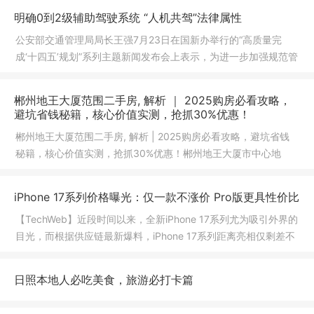
明确0到2级辅助驾驶系统 “人机共驾”法律属性
公安部交通管理局局长王强7月23日在国新办举行的“高质量完
成‘十四五’规划”系列主题新闻发布会上表示，为进一步加强规范管
理
郴州地王大厦范围二手房, 解析 ｜ 2025购房必看攻略，
避坑省钱秘籍，核心价值实测，抢抓30%优惠！
郴州地王大厦范围二手房, 解析 | 2025购房必看攻略，避坑省钱
秘籍，核心价值实测，抢抓30%优惠！郴州地王大厦市中心地
标，交通便
iPhone 17系列价格曝光：仅一款不涨价 Pro版更具性价比
【TechWeb】近段时间以来，全新iPhone 17系列尤为吸引外界的
目光，而根据供应链最新爆料，iPhone 17系列距离亮相仅剩差不
多一个
日照本地人必吃美食，旅游必打卡篇