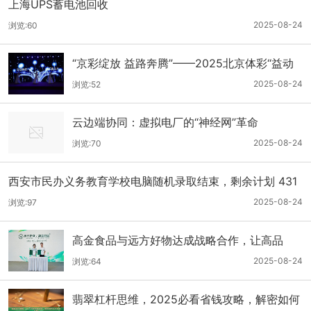
上海UPS蓄电池回收
2025-08-24
浏览:60
“京彩绽放 益路奔腾”——2025北京体彩“益动
京城”公益活动温情启幕​​
2025-08-24
浏览:52
云边端协同：虚拟电厂的“神经网”革命
2025-08-24
浏览:70
西安市民办义务教育学校电脑随机录取结束，剩余计划 431
5 人
2025-08-24
浏览:97
高金食品与远方好物达成战略合作，让高品
质“真黑猪”走进千家万户的餐桌
2025-08-24
浏览:64
翡翠杠杆思维，2025必看省钱攻略，解密如何