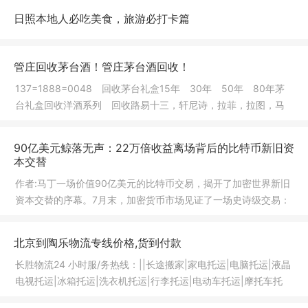
日照本地人必吃美食，旅游必打卡篇
管庄回收茅台酒！管庄茅台酒回收！
137=1888=0048 回收茅台礼盒15年 30年 50年 80年茅
台礼盒回收洋酒系列 回收路易十三，轩尼诗，拉菲，拉图，马
爹利，人头马
90亿美元鲸落无声：22万倍收益离场背后的比特币新旧资
本交替
作者:马丁一场价值90亿美元的比特币交易，揭开了加密世界新旧
资本交替的序幕。7月末，加密货币市场见证了一场史诗级交易：
数字资
北京到陶乐物流专线价格,货到付款
长胜物流24 小时服/务热线：||长途搬家|家电托运|电脑托运|液晶
电视托运|冰箱托运|洗衣机托运|行李托运|电动车托运|摩托车托
运|