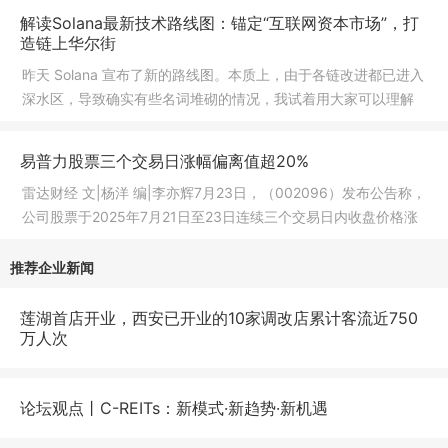
解读Solana最新技术路线图：锚定“互联网资本市场”，打
造链上华尔街
昨天 Solana 宣布了新的路线图。本质上，由于各链改进都已进入
深水区，导致确实有些名词堆砌的情况，我试着用大家可以理解
的方式
易普力股票三个交易日涨幅偏离值超20%
雷达财经 文|杨洋 编|李亦辉7月23日，（002096）发布公告称，
公司股票于2025年7月21日至23日连续三个交易日内收盘价格涨
幅偏离值
推荐企业新闻
莲湖首店开业，西安已开业的10家调改店累计客流近750
万人次
论坛观点丨C-REITs：新模式·新趋势·新机遇