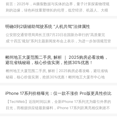
前言：2025年，AI撕裂数据与实体的边界，量子计算探索物理规
则的边缘，绿色科技重塑增长的伦理，低空经济、机器人、大模
型打开科
明确0到2级辅助驾驶系统 “人机共驾”法律属性
公安部交通管理局局长王强7月23日在国新办举行的“高质量完
成‘十四五’规划”系列主题新闻发布会上表示，为进一步加强规范管
理
郴州地王大厦范围二手房, 解析 ｜ 2025购房必看攻略，
避坑省钱秘籍，核心价值实测，抢抓30%优惠！
郴州地王大厦范围二手房, 解析 | 2025购房必看攻略，避坑省钱
秘籍，核心价值实测，抢抓30%优惠！郴州地王大厦市中心地
标，交通便
iPhone 17系列价格曝光：仅一款不涨价 Pro版更具性价比
【TechWeb】近段时间以来，全新iPhone 17系列尤为吸引外界的
目光，而根据供应链最新爆料，iPhone 17系列距离亮相仅剩差不
多一个