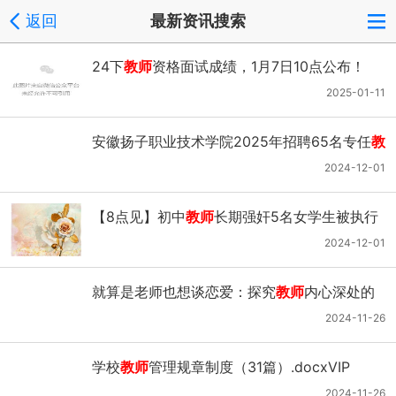
返回
最新资讯搜索
24下
教师
资格面试成绩，1月7日10点公布！
2025-01-11
安徽扬子职业技术学院2025年招聘65名专任
教
师
公告
2024-12-01
【8点见】初中
教师
长期强奸5名女学生被执行
死刑
2024-12-01
就算是老师也想谈恋爱：探究
教师
内心深处的
情感和渴望
2024-11-26
学校
教师
管理规章制度（31篇）.docxVIP
2024-11-26