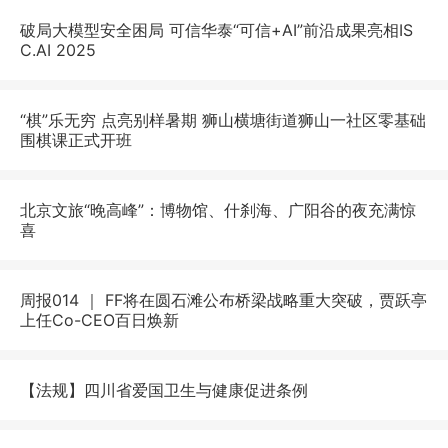
破局大模型安全困局 可信华泰“可信+AI”前沿成果亮相IS
C.AI 2025
“棋”乐无穷 点亮别样暑期 狮山横塘街道狮山一社区零基础
围棋课正式开班
北京文旅“晚高峰”：博物馆、什刹海、广阳谷的夜充满惊
喜
周报014 ｜ FF将在圆石滩公布桥梁战略重大突破，贾跃亭
上任Co-CEO百日焕新
【法规】四川省爱国卫生与健康促进条例