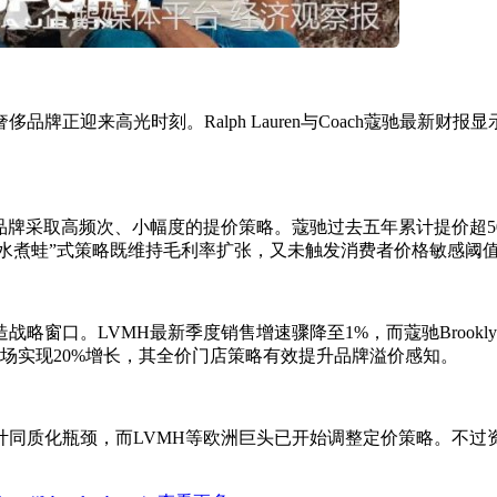
正迎来高光时刻。Ralph Lauren与Coach蔻驰最新财报
品牌采取高频次、小幅度的提价策略。蔻驰过去五年累计提价超50
温水煮蛙”式策略既维持毛利率扩张，又未触发消费者价格敏感阈
窗口。LVMH最新季度销售增速骤降至1%，而蔻驰Brookly
市场实现20%增长，其全价门店策略有效提升品牌溢价感知。
质化瓶颈，而LVMH等欧洲巨头已开始调整定价策略。不过资本市