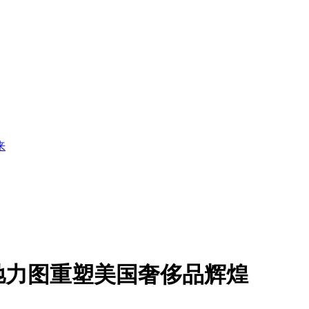
来
驰力图重塑美国奢侈品辉煌