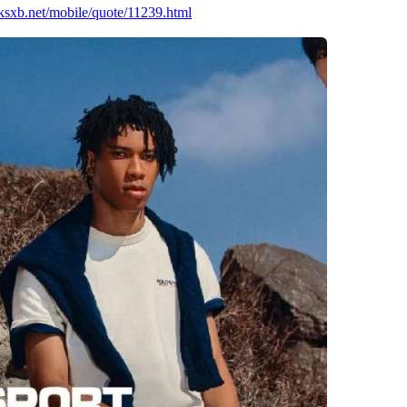
.ksxb.net/mobile/quote/11239.html