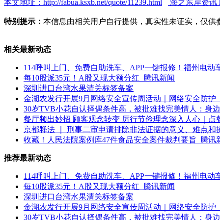
本文地址：http://fabua.ksxb.net/quote/11239.html
海之东岸资讯 http:
特别提示：
本信息由相关用户自行提供，真实性未证实，仅供
相关最新动态
114呼叫上门、免费自助洗车、APP一键报修！福州电
每10股派35元！A股又现大额分红_腾讯新闻
深圳进口台湾水果清关标签备案
金湖农发行开展9月网络安全宣传周活动｜网络安全防护
30岁TVB小花自认择偶条件高，被批难找完美情人：身
餐厅频出妙招 顾客观念转变 厉行节俭理念深入人心｜点
京都释法 ｜ 刑事二审申请排除非法证据的意义、难点和
收藏！人民法院案例库47件食品安全案件裁判要旨_腾讯
推荐最新动态
114呼叫上门、免费自助洗车、APP一键报修！福州电
每10股派35元！A股又现大额分红_腾讯新闻
深圳进口台湾水果清关标签备案
金湖农发行开展9月网络安全宣传周活动｜网络安全防护
30岁TVB小花自认择偶条件高，被批难找完美情人：身