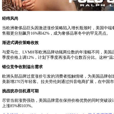
经纬风尚
当欧洲奢侈品巨头因激进涨价策略陷入增长瓶颈时，美国中端奢侈品牌
售额更分别飙升16%和42%，成为奢侈品寒冬中的罕见亮点。
渐进式调价策略收效
与爱马仕、LVMH等欧洲品牌动辄两位数的年涨幅不同，美国
季度价格上调12%，计划下季度再涨高个位数百分比。这种“
错位竞争收割溢出需求
欧洲头部品牌过度涨价引发的消费者抵触情绪，为美国品牌创造战略
美新增270万年轻客。拉夫劳伦则通过抖音电商扩展，在中国
挑战犹存但机遇可期
尽管当前涨势强劲，美国品牌需在保持价格优势的同时突破设计同
上涨85%和103%。