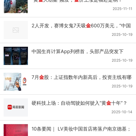
2025-11-11
2人开发，赛博女鬼7天吸
金
600万美元，“中国
大发行+外国小研发”打造出了黑马二次元游戏
2025-10-19
中国生肖计算App列榜首，头部产品突发下
架，中东玄学市场该如何掘
金
？
2025-10-19
7月
金
股：上证指数年内新高后，投资主线有哪
些？
2025-10-19
硬科技上场：自动驾驶如何驶入“黄
金
十年”？
2025-10-14
10条要闻｜ LV美妆中国首店将落户南京德基；