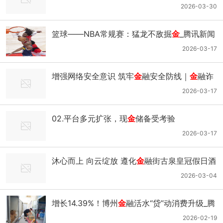
2026-03-30
篮球——NBA常规赛：猛龙不敌掘
金
_腾讯新闻
2026-03-17
增强网络安全意识 筑牢
金
融安全防线｜
金
融诈
骗｜发改局_网易新闻
2026-03-17
02.平台多元扩张，现
金
储备受考验
2026-03-17
沐心而上 向云绽放 遵化
金
融街古泉皇冠假日酒
店云顶中心及云麓山墅风雅献映｜温泉｜别墅
2026-03-04
｜客房｜度假_网易新闻
增长14.39%！博州
金
融活水“贷”动消费升级_腾
讯新闻
2026-02-19