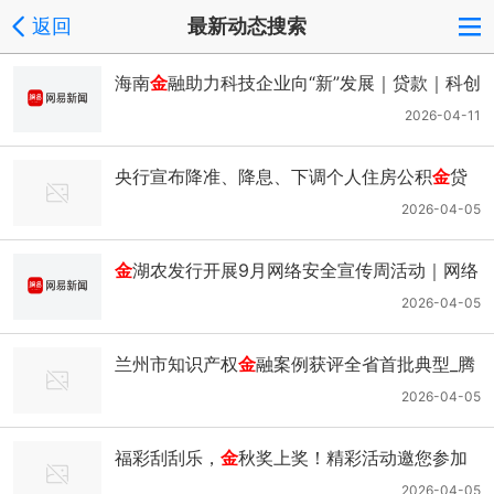
返回
最新动态搜索
海南
金
融助力科技企业向“新”发展｜贷款｜科创
_网易新闻
2026-04-11
央行宣布降准、降息、下调个人住房公积
金
贷
款利率_腾讯新闻
2026-04-05
金
湖农发行开展9月网络安全宣传周活动｜网络
安全防护_网易新闻
2026-04-05
兰州市知识产权
金
融案例获评全省首批典型_腾
讯新闻
2026-04-05
福彩刮刮乐，
金
秋奖上奖！精彩活动邀您参加
｜彩友｜赠票｜销售站_网易新闻
2026-04-05