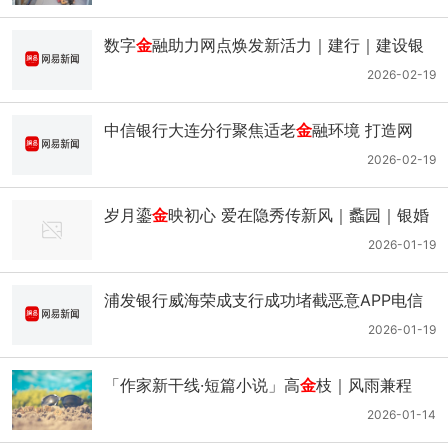
数字
金
融助力网点焕发新活力｜建行｜建设银
行｜区块链｜征信｜服务点_网易新闻
2026-02-19
中信银行大连分行聚焦适老
金
融环境 打造网
点“幸福驿站”品牌｜无障碍｜养老_网易新闻
2026-02-19
岁月鎏
金
映初心 爱在隐秀传新风｜蠡园｜银婚
｜家风｜
金
婚_网易新闻
2026-01-19
浦发银行威海荣成支行成功堵截恶意APP电信
网络诈骗，守护群众财产安全｜app｜支付宝
2026-01-19
｜银行卡｜保证
金
_网易新闻
「作家新干线·短篇小说」高
金
枝｜风雨兼程
2026-01-14