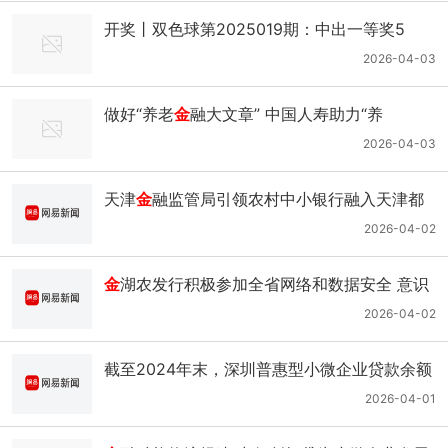
开奖丨双色球第2025019期：中出一等奖5
注，筹集公益
金
1.53亿元｜福彩_网易新闻
2026-04-03
做好“养老
金
融大文章” 中国人寿助力“养
老”变“享老”｜国寿｜寿险｜保险业_网易新闻
2026-04-03
天津
金
融监管局引领农村中小银行融入天津都
市型乡村振兴｜贷款｜信贷_网易新闻
2026-04-02
金
湖农发行积极参加全省网络和数据安全 意识
提示讲座｜网络安全｜
金
融｜全行_网易新闻
2026-04-02
截至2024年末，深圳普惠型小微企业贷款余额
1.9万亿元｜融资｜园区贷｜
金
融_网易新闻
2026-04-01