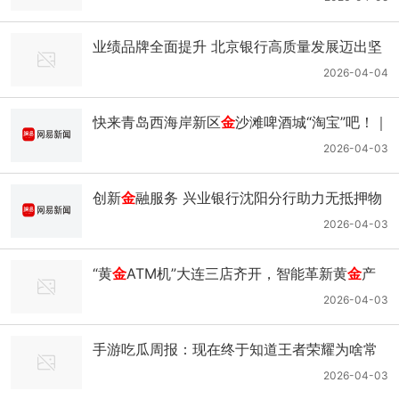
业绩品牌全面提升 北京银行高质量发展迈出坚
实步伐｜城商行｜商业银行｜
金
融｜全行_网易
2026-04-04
新闻
快来青岛西海岸新区
金
沙滩啤酒城“淘宝”吧！｜
科罗娜｜啤酒节_网易新闻
2026-04-03
创新
金
融服务 兴业银行沈阳分行助力无抵押物
企业获信用贷款｜融资_网易新闻
2026-04-03
“黄
金
ATM机”大连三店齐开，智能革新黄
金
产
业新动能｜
金
雅福｜
金
价｜黄
金
协会｜首饰_网
2026-04-03
易新闻
手游吃瓜周报：现在终于知道王者荣耀为啥常
驻氪
金
榜一了_腾讯新闻
2026-04-03