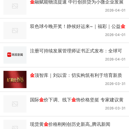
金
融赋能物流提速 中行创担贷为小微企业发展
破局_腾讯新闻
2026-04-01
双色球今晚开奖！静候好运来~｜福彩｜公益
金
｜销售站｜单式_网易新闻
2026-04-01
注册可持续发展管理师证书正式发布：全球可
持续发展专业人士协会（GASDP）引领行业新
2026-04-01
高度｜
金
融_网易新闻
金
顶智库｜刘以雷：切实构筑有利于培育新质
生产力发展的营商环境_腾讯新闻
2026-03-31
国际
金
价下调、线下
金
饰价格坚挺 专家建议黄
金
这样配置更稳妥_腾讯新闻
2026-03-31
现货黄
金
价格刚刚创历史新高_腾讯新闻