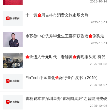
英国对冲基
金
押注开云逆势反弹；新加坡奢侈
2025-10-14
品市场逆势上扬今年有望增长7%
十一黄
金
周吉林市消费文旅市场火热
2025-10-11
市职教中心优秀毕业生王喜庆获香港
金
像奖最
佳视觉效果奖项提名
2025-10-11
金
饰进入千元时代！老铺黄
金
再现排队潮 有代
购一天销售额十几万
2025-10-08
FinTech中国量化
金
融行业白皮书（2019）
2025-10-07
青桐资本在深圳举办“青桐圆桌派”之智能消费硬
件的掘
金
之道
2025-10-06