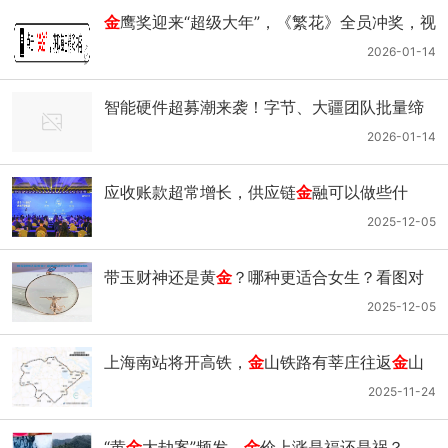
金
鹰奖迎来“超级大年”，《繁花》全员冲奖，视
后之争三足鼎立
2026-01-14
智能硬件超募潮来袭！字节、大疆团队批量缔
造百万美
金
成绩
2026-01-14
应收账款超常增长，供应链
金
融可以做些什
么？｜钛媒体
金
融
2025-12-05
带玉财神还是黄
金
？哪种更适合女生？看图对
比分析-翡翠原石
2025-12-05
上海南站将开高铁，
金
山铁路有莘庄往返
金
山
的车……2025年1月5日起，铁路列车运行变化
2025-11-24
很大
“黄
金
大劫案”频发，
金
价上涨是福还是祸？