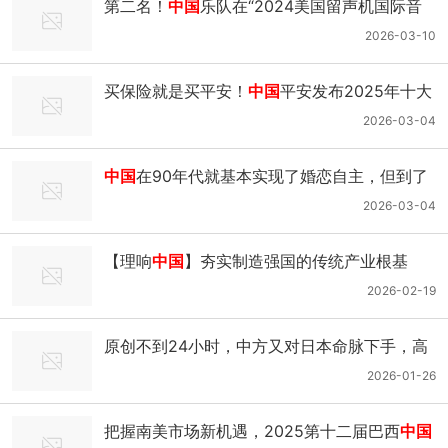
第二名！
中国
乐队在“2024美国留声机国际音
乐比赛”中脱颖而出｜歌曲｜流行音乐｜钢琴_
2026-03-10
网易新闻
买保险就是买平安！
中国
平安发布2025年十大
理赔案例_腾讯新闻
2026-03-04
中国
在90年代就基本实现了婚恋自主，但到了
21世纪，父母的介入似乎又在上升｜刘汶蓉 一
2026-03-04
席第1111位讲者_腾讯新闻
【理响
中国
】夯实制造强国的传统产业根基
2026-02-19
原创不到24小时，中方又对日本命脉下手，高
市承认，
中国
要来真的了！
2026-01-26
把握南美市场新机遇，2025第十二届巴西
中国