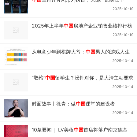
架，中东玄学市场该如何掘金？
2025-10-19
2025年上半年
中国
房地产企业销售业绩排行榜
2025-10-19
从电竞少年到棋牌大爷：
中国
男人的游戏人生
分水岭
2025-10-14
“取缔”
中国
留学生？没针对你，是大清主动要求
的 ｜ 循迹晓讲
2025-10-14
封面故事丨徐青：做
中国
课堂的建设者
2025-10-14
10条要闻｜ LV美妆
中国
首店将落户南京德基；