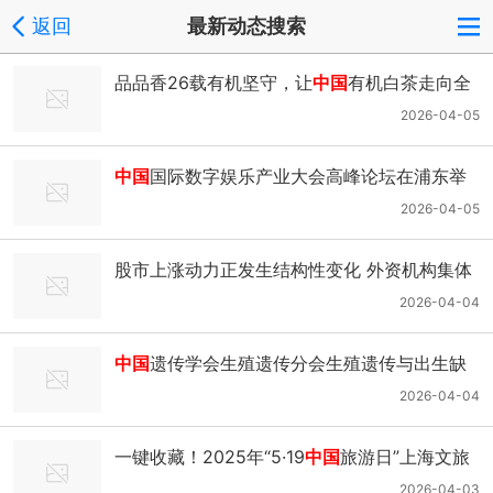
返回
最新动态搜索
品品香26载有机坚守，让
中国
有机白茶走向全
球高端市场_腾讯新闻
2026-04-05
中国
国际数字娱乐产业大会高峰论坛在浦东举
行_腾讯新闻
2026-04-05
股市上涨动力正发生结构性变化 外资机构集体
看多
中国
资产_腾讯新闻
2026-04-04
中国
遗传学会生殖遗传分会生殖遗传与出生缺
陷防控新进展暨苏州市生育力保存联盟学术会
2026-04-04
议圆满落幕_腾讯新闻
一键收藏！2025年“5·19
中国
旅游日”上海文旅
活动臻选来了
2026-04-03