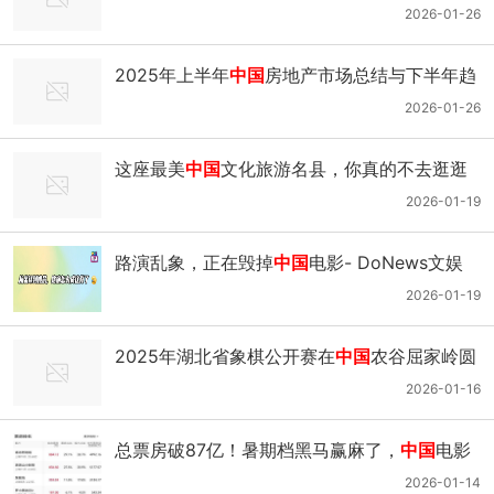
出口品牌联展9月落地圣保罗｜圣保罗州_网易
2026-01-26
新闻
2025年上半年
中国
房地产市场总结与下半年趋
势展望
2026-01-26
这座最美
中国
文化旅游名县，你真的不去逛逛
吗？_网易
2026-01-19
路演乱象，正在毁掉
中国
电影- DoNews文娱
2026-01-19
2025年湖北省象棋公开赛在
中国
农谷屈家岭圆
满落幕｜省体育局｜棋王_网易新闻
2026-01-16
总票房破87亿！暑期档黑马赢麻了，
中国
电影
票房规则迎来一个根本改变
2026-01-14