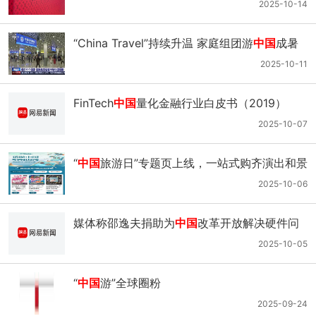
英国对冲基金押注开云逆势反弹；新加坡奢侈
2025-10-14
品市场逆势上扬今年有望增长7%
“China Travel”持续升温 家庭组团游
中国
成暑
期新热门
2025-10-11
FinTech
中国
量化金融行业白皮书（2019）
2025-10-07
“
中国
旅游日”专题页上线，一站式购齐演出和景
点门票｜5·19
中国
旅游日
2025-10-06
媒体称邵逸夫捐助为
中国
改革开放解决硬件问
题
2025-10-05
“
中国
游”全球圈粉
2025-09-24