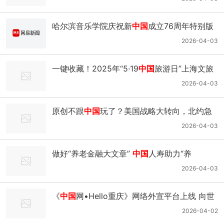
哈尔滨音乐学院庆祝新
中国
成立76周年特别版
MV 《如愿》｜mv｜旋律｜跨越时空_网易新闻
2026-04-03
一键收藏！2025年“5·19
中国
旅游日”上海文旅
活动臻选来了_腾讯新闻
2026-04-03
原创不跟
中国
玩了？美国战略大转向，北约急
了！
2026-04-03
做好“养老金融大文章”
中国
人寿助力“养
老”变“享老”｜国寿｜寿险｜保险业_网易新闻
2026-04-03
《
中国
网•Hello重庆》网络外宣平台上线 向世
界讲述新重庆发展故事
2026-04-02