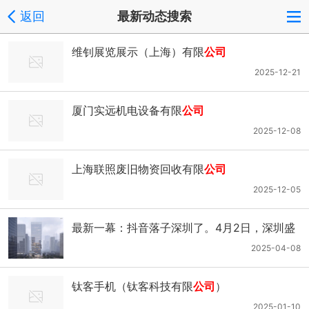
返回
最新动态搜索
维钊展览展示（上海）有限
公司
2025-12-21
厦门实远机电设备有限
公司
2025-12-08
上海联照废旧物资回收有限
公司
2025-12-05
最新一幕：抖音落子深圳了。4月2日，深圳盛
盟供应链管理有限
公司
成立，注册资本20亿
2025-04-08
元，注册地位于深圳前海。当中股东信息显
钛客手机（钛客科技有限
公司
）
示，该
公司
由抖音集团（香港）有限
公司
全资
2025-01-10