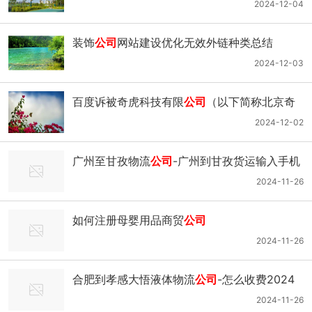
优化有哪些
2024-12-04
装饰
公司
网站建设优化无效外链种类总结
2024-12-03
百度诉被奇虎科技有限
公司
（以下简称北京奇
虎
公司
）、奇虎三六零软件（北京）有限
公司
2024-12-02
（以下简称奇虎三六零
公司
）不正当竞争纠纷
广州至甘孜物流
公司
-广州到甘孜货运输入手机
一案
号找订单物流专线
2024-11-26
如何注册母婴用品商贸
公司
2024-11-26
合肥到孝感大悟液体物流
公司
-怎么收费2024
排名一览
2024-11-26