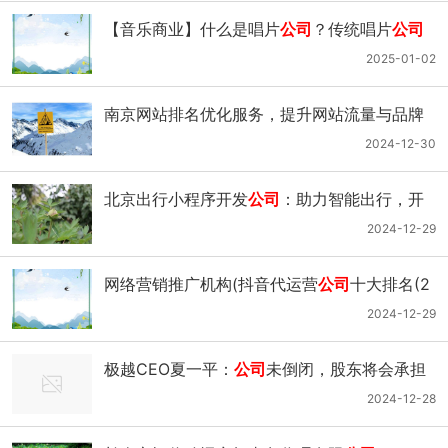
【音乐商业】什么是唱片
公司
？传统唱片
公司
是如何运作的？
2025-01-02
南京网站排名优化服务，提升网站流量与品牌
影响力的关键策略,南京网站排名优化服务
公司
2024-12-30
北京出行小程序开发
公司
：助力智能出行，开
启便捷生活
2024-12-29
网络营销推广机构(抖音代运营
公司
十大排名(2
023年最新榜单))
2024-12-29
极越CEO夏一平：
公司
未倒闭，股东将会承担
员工离职赔偿；李斌称蔚来不参与价格战；英
2024-12-28
伟达中国辟谣断供传闻；个人养老金制度推开