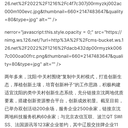
26.net%2F2022%2F1216%2Fc4f7c307j00rmyzkj002ac
000m100evc.jpg&thumbnail=660
x2147483647&quality
=80&type=jpg" alt="" />
nerror="javas
cript:this.style.opacity = 0;" src="https://
nimg.ws.126.net/?url=http%3A%2F%2Fcms-bucket.ws.1
26.net%2F2022%2F1216%2Fdacb432dp00rmyzkk006
7c000oa00frc.png&thumbnail=660
x2147483647&quali
ty=80&type=jpg" alt="" />
两年多来，沈阳·中关村围绕“复制中关村模式，打造创新生
态，厚植创新土壤，培育创新种子”的工作思路，积极构建
适宜沈阳的类中关村创新生态系统，充分链接京沈两地优质
要素，搭建创新资源整合平台，创新成效初显。截至目前，
已举办双创活动200余场，服务企业2500余家，链接京沈
两地科技服务机构60余家；与北京农信互联、波兰QT SWI
SS、法国源讯等123家企业签约，其中辽股交挂牌企业11