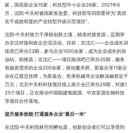
家，国高新企业15家，科技型中小企业26家。2021年6
月，沈阳·中关村被国家发改委、科技部等四部委评为“真抓
实干成效明显的产业转型升级示范项目”。
沈阳·中关村致力于厚植创新土壤，精准对接资源，定期举
办京沈对接和政企交流活动。目前，京沈汇——企业成长训
练营已举办23期，参与企业1000余家，成为企业成长的加
油站、助推器；京沈汇——项目路演吧已举办35期，服务
有融资需求的企业200余家，推动魔术师、新嘉合等11家企
业在辽股交挂牌，为新嘉合、乾承机械等企业解决融资近千
万元；北京中关村科技项目线上推介会已举办29期，对接1
25个项目，正在推动中国能建氢能源、中农富源生物科技
等项目合作落地。
提升服务效能 打通服务企业“最后一米”
在沈阳·中关村雨林空间孵化器，创新创业者们可以享受到