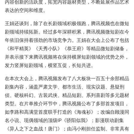
内容创新的活跃度，拓宽内容题材类型，不断延展作品艺术
表达的空间和维度。
王娟还谈到，除了在长剧领域积极领跑，腾讯视频也在微短
剧领域持续拓新。经过多年深耕积累，腾讯视频微短剧在今
年依旧保持着强劲的市场竞争力。王娟在大会上公布了包括
《和平精英》《天秀小队》《恭王府》等精品微短剧储备，
并表示接下来腾讯视频将在保持横屏短剧领域的优势之外，
发力竖屏短剧领域，横竖互促，长短共进。
在本次大会上，腾讯视频发布了八大板块一百五十余部精品
剧集内容，涵盖严肃文学、都市生活、现实议题、悬疑刑
侦、硬核科幻、古装武侠、精品短剧、系列喜剧等多元题材
类型。在片单推介环节中，腾讯视频公布了多部首发项目，
如李路和高满堂首度联手打造的《海魂衫》；改编自顾漫同
名小说、现偶领域的顶级IP《骄阳似我》；影漫联动剧集
《异人之下之血战！唐门》；由冯小刚担任监制、非常具有