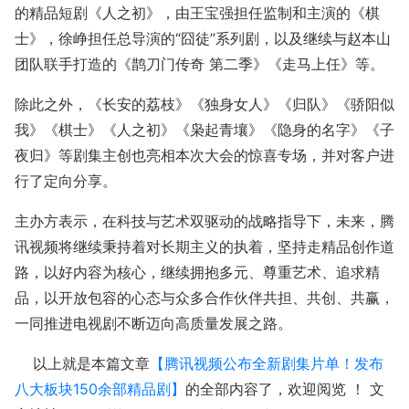
的精品短剧《人之初》，由王宝强担任监制和主演的《棋
士》，徐峥担任总导演的“囧徒”系列剧，以及继续与赵本山
团队联手打造的《鹊刀门传奇 第二季》《走马上任》等。
除此之外，《长安的荔枝》《独身女人》《归队》《骄阳似
我》《棋士》《人之初》《枭起青壤》《隐身的名字》《子
夜归》等剧集主创也亮相本次大会的惊喜专场，并对客户进
行了定向分享。
主办方表示，在科技与艺术双驱动的战略指导下，未来，腾
讯视频将继续秉持着对长期主义的执着，坚持走精品创作道
路，以好内容为核心，继续拥抱多元、尊重艺术、追求精
品，以开放包容的心态与众多合作伙伴共担、共创、共赢，
一同推进电视剧不断迈向高质量发展之路。
以上就是本篇文章
【腾讯视频公布全新剧集片单！发布
八大板块150余部精品剧】
的全部内容了，欢迎阅览 ！ 文