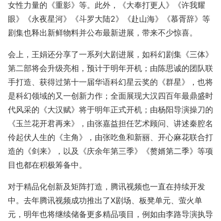
女性力量的《重影》等。此外，《大奉打更人》《许我耀
眼》《永夜星河》《斗罗大陆2》《赴山海》《慕胥辞》等
剧集也释出新鲜物料并公布最新进展，带来不少惊喜。
会上，王娟还分享了一系列大剧进展，如科幻剧集《三体》
第二部将会升级亮相，预计于明年开机；由陈思诚的团队联
手打造、获得过第十一届华语科幻星云奖的《群星》，也将
是科幻领域的又一创新力作；全面展现大汉四百年最鼎盛时
代风采的《大汉赋》将于明年正式开机；由杨阳导演操刀的
《玉兰花开君再来》，由张嘉益担任艺术顾问、讲述秦腔名
伶起伏人生的《主角》，由张吃鱼和新丽、开心麻花联合打
造的《剑来》，以及《庆余年第三季》《赘婿第二季》等项
目也都在积极筹备中。
对于精品化创新及矩阵打造，腾讯视频也一直在持续开发
中。去年腾讯视频成功推出了X剧场、板凳单元、萤火单
元，明年也将继续储备更多精品项目，例如由李路导演执导