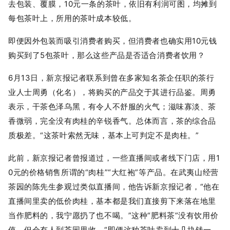
去包装、覆膜，10元一条的茶叶，依旧有利润可图，均摊到
每包茶叶上，所用的茶叶成本较低。
即便因外包装而吸引消费者购买，但消费者也确实用10元钱
购买到了5包茶叶，那么这些产品是否适合消费者饮用？
6月13日，新京报记者联系到曾在多家知名茶企任职的茶行
业人士周勇（化名），将购买的产品交于其进行品鉴。周勇
表示，干茶色泽乌黑，有令人不舒服的火气；滋味寡淡、茶
香微弱，完全没有肉桂的辛锐香气。总体而言，茶的综合品
质极差。“这茶叶索然无味，基本上可判定不是肉桂。”
此前，新京报记者曾报道过，一些直播间或者线下门店，用1
0元的价格销售所谓的“肉桂”“大红袍”等产品。在武夷山经营
茶园的陈先生参观过类似直播间，他告诉新京报记者，“他在
直播间里卖的低价肉桂，基本都是我们直接剪下来落在地里
当作肥料的，我宁愿扔了也不喝。”这种“肥料茶”没有饮用价
值，但会有人到茶园里收，“即便这种茶叶卖到十几块钱一