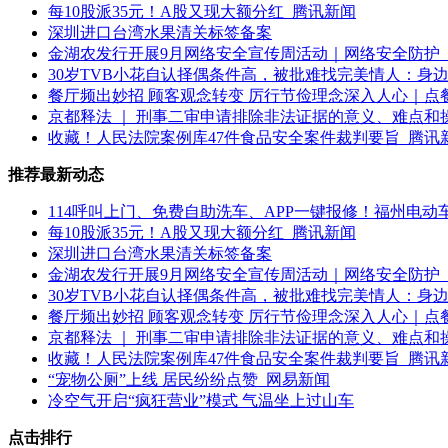
每10股派35元！A股又现大额分红_腾讯新闻
深圳进口台湾水果清关标签备案
金湖农发行开展9月网络安全宣传周活动｜网络安全防护
30岁TVB小花自认择偶条件高，被批难找完美情人：身
餐厅频出妙招 顾客观念转变 厉行节俭理念深入人心｜点
京都释法 ｜ 刑事二审申请排除非法证据的意义、难点和
收藏！人民法院案例库47件食品安全案件裁判要旨_腾讯
推荐最新动态
114呼叫上门、免费自助洗车、APP一键报修！福州电
每10股派35元！A股又现大额分红_腾讯新闻
深圳进口台湾水果清关标签备案
金湖农发行开展9月网络安全宣传周活动｜网络安全防护
30岁TVB小花自认择偶条件高，被批难找完美情人：身
餐厅频出妙招 顾客观念转变 厉行节俭理念深入人心｜点
京都释法 ｜ 刑事二审申请排除非法证据的意义、难点和
收藏！人民法院案例库47件食品安全案件裁判要旨_腾讯
“宠物公厕”上线 居民纷纷点赞_网易新闻
冷空气开启“疯狂营业”模式 气温坐上过山车
点击排行