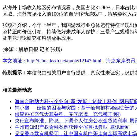
从海外市场收入地区分布情况看，美国占比31.96%，日本占比1
区域。海外市场收入前100位的自研移动游戏中，策略类收入占比4
张毅君介绍，今年上半年，我国游戏行业总体运行特征呈现出
坚持正向价值引领，持续做好未成年人保护；三是产业规模持续
及电竞理论研究和科研成果应用。
(来源：解放日报 记者 张熠)
本文地址：http://fabua.ksxb.net/quote/12143.html
海之东岸资讯 http:
特别提示：
本信息由相关用户自行提供，真实性未证实，仅供
相关最新动态
海南金融助力科技企业向“新”发展｜贷款｜科创_网易新
钟小鑫 ｜ 婚姻的困境与突围：基于缅甸抱村婚姻变迁的
供应PVC充气大耳朵狗、充气老虎、充气狮子(图)
央行宣布降准、降息、下调个人住房公积金贷款利率_腾
兰州市知识产权金融案例获评全省首批典型_腾讯新闻
品品香26载有机坚守，让中国有机白茶走向全球高端市场