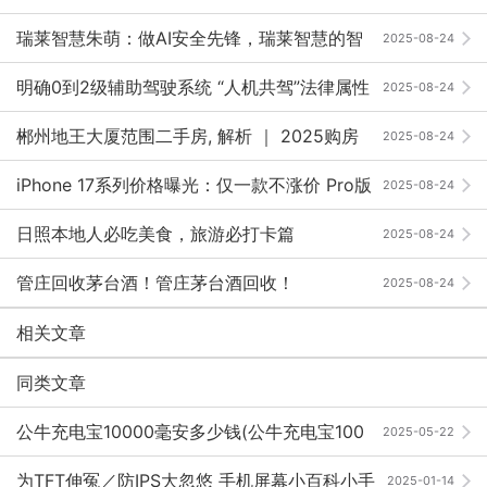
瑞莱智慧朱萌：做AI安全先锋，瑞莱智慧的智
2025-08-24
慧与担当 ｜ 2025向新·AI未来
明确0到2级辅助驾驶系统 “人机共驾”法律属性
2025-08-24
郴州地王大厦范围二手房, 解析 ｜ 2025购房
2025-08-24
必看攻略，避坑省钱秘籍，核心价值实测，抢抓30%优
iPhone 17系列价格曝光：仅一款不涨价 Pro版
2025-08-24
惠！
更具性价比
日照本地人必吃美食，旅游必打卡篇
2025-08-24
管庄回收茅台酒！管庄茅台酒回收！
2025-08-24
相关文章
同类文章
公牛充电宝10000毫安多少钱(公牛充电宝100
2025-05-22
00毫安充满电多长时间)10000毫安的充电宝能充手机几
为TFT伸冤／防IPS大忽悠 手机屏幕小百科小手
2025-01-14