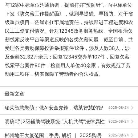
与12家中标单位沟通协调，提前打好“预防针”。向中标单位
下发《防欠薪工作提醒函》，做到早提醒、早预防。对于省
级重点项目，茫崖市扛牢属地责任，持续跟进工程进度和农
民工工资支付情况。针对12345政务服务热线、全国根治欠
薪线索反映平台等渠道反映的各类欠薪问题，截至目前，共
受理各类劳动保障投诉举报案件12件，涉及人数38人，涉
及金额32.32万余元；回复12345交办单107件，回复欠薪
线索平台案件90件；检查用人单位40余家，有效规范了劳
动用工秩序，切实保障了劳动者的合法权益。
最新文章
瑞莱智慧朱萌：做AI安全先锋，瑞莱智慧的智
2025-08-24
慧与担当 ｜ 2025向新·AI未来
明确0到2级辅助驾驶系统 “人机共驾”法律属性
2025-08-24
郴州地王大厦范围二手房, 解析 ｜ 2025购房
2025-08-24