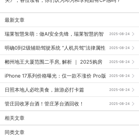
关》，各位读者，你们认为邓为和李宛妲有CP感吗？
最新文章
瑞莱智慧朱萌：做AI安全先锋，瑞莱智慧的智
2025-08-24
慧与担当 ｜ 2025向新·AI未来
明确0到2级辅助驾驶系统 “人机共驾”法律属性
2025-08-24
郴州地王大厦范围二手房, 解析 ｜ 2025购房
2025-08-24
必看攻略，避坑省钱秘籍，核心价值实测，抢抓30%优
iPhone 17系列价格曝光：仅一款不涨价 Pro版
2025-08-24
惠！
更具性价比
日照本地人必吃美食，旅游必打卡篇
2025-08-24
管庄回收茅台酒！管庄茅台酒回收！
2025-08-24
相关文章
同类文章