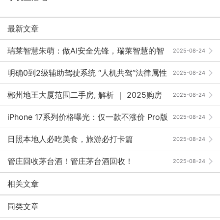
最新文章
瑞莱智慧朱萌：做AI安全先锋，瑞莱智慧的智
2025-08-24
慧与担当 ｜ 2025向新·AI未来
明确0到2级辅助驾驶系统 “人机共驾”法律属性
2025-08-24
郴州地王大厦范围二手房, 解析 ｜ 2025购房
2025-08-24
必看攻略，避坑省钱秘籍，核心价值实测，抢抓30%优
iPhone 17系列价格曝光：仅一款不涨价 Pro版
2025-08-24
惠！
更具性价比
日照本地人必吃美食，旅游必打卡篇
2025-08-24
管庄回收茅台酒！管庄茅台酒回收！
2025-08-24
相关文章
同类文章