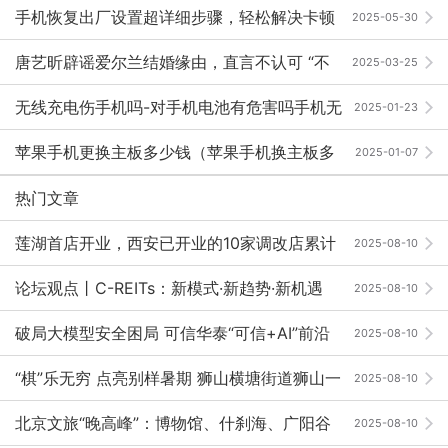
手机恢复出厂设置超详细步骤，轻松解决卡顿
2025-05-30
与错误问题手机恢复出厂设置后怎么还原数据「手机恢复
唐艺昕辟谣爱尔兰结婚缘由，直言不认可 “不
2025-03-25
出厂设置超详细步骤，轻松解决卡顿与错误问题」
离婚” 规定！
无线充电伤手机吗-对手机电池有危害吗手机无
2025-01-23
线充电「无线充电伤手机吗-对手机电池有危害吗」
苹果手机更换主板多少钱（苹果手机换主板多
2025-01-07
少钱？）
热门文章
莲湖首店开业，西安已开业的10家调改店累计
2025-08-10
客流近750万人次
论坛观点丨C-REITs：新模式·新趋势·新机遇
2025-08-10
破局大模型安全困局 可信华泰“可信+AI”前沿
2025-08-10
成果亮相ISC.AI 2025
“棋”乐无穷 点亮别样暑期 狮山横塘街道狮山一
2025-08-10
社区零基础围棋课正式开班
北京文旅“晚高峰”：博物馆、什刹海、广阳谷
2025-08-10