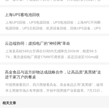
就没错
上海UPS蓄电池回收
上海UPS回收，UPS电源回收，UPS电池回收：上海APC不间断
电源回收，UPS主机回收，机房设备回收，回收UPS设备，UPS
蓄电池回收,UPS
云边端协同：虚拟电厂的“神经网”革命
上海某高校586台空调在50秒内无感降负300kW，精度96.5
7%；重庆虚拟电厂调度17MW可调资源，延迟压缩至100ms级
——这组数据的背后
高金食品与远方好物达成战略合作，让高品质“真黑猪”走
进千家万户的餐桌
中国黑猪看四川，四川黑猪看高金。高金食品正用“真黑猪”，破局
本土黑猪市场占有率困境，开创中国黑猪产业新篇章。7月23日，
在
相关文章