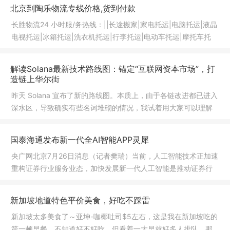
北京到陶乐物流专线价格,货到付款
长胜物流24 小时服/务热线：||长途搬家|家电托运|电脑托运|液晶
电视托运|冰箱托运|洗衣机托运|行李托运|电动车托运|摩托车托
运|
解读Solana最新技术路线图：锚定“互联网资本市场”，打
造链上华尔街
昨天 Solana 宣布了新的路线图。本质上，由于各链改进都已进入
深水区，导致确实有些名词堆砌的情况，我试着用大家可以理解
的方式
国泰海通发布新一代全AI智能APP灵犀
央广网北京7月26日消息（记者樊瑞）当前，人工智能技术正加速
重构证券行业服务业态，加快发展新一代人工智能是推动证券行
业高质
新加坡地道特色平价美食，好吃不踩雷
新加坡太多美食了～亚坤-咖椰吐司$5左右，这是我在新加坡吃的
第一顿早餐。不知道好不好吃，但看着一大早就好多人排队，那