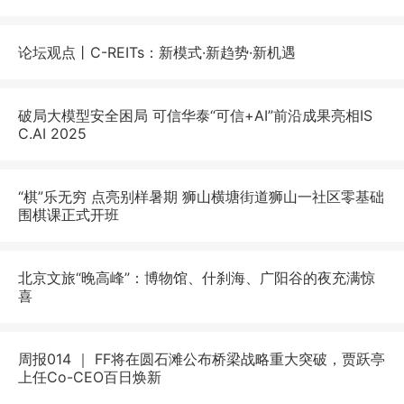
论坛观点丨C-REITs：新模式·新趋势·新机遇
破局大模型安全困局 可信华泰“可信+AI”前沿成果亮相IS
C.AI 2025
“棋”乐无穷 点亮别样暑期 狮山横塘街道狮山一社区零基础
围棋课正式开班
北京文旅“晚高峰”：博物馆、什刹海、广阳谷的夜充满惊
喜
周报014 ｜ FF将在圆石滩公布桥梁战略重大突破，贾跃亭
上任Co-CEO百日焕新