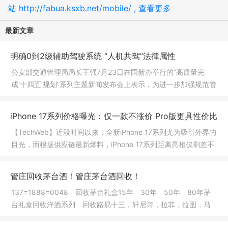
站 http://fabua.ksxb.net/mobile/ , 查看更多
最新文章
明确0到2级辅助驾驶系统 “人机共驾”法律属性
公安部交通管理局局长王强7月23日在国新办举行的“高质量完
成‘十四五’规划”系列主题新闻发布会上表示，为进一步加强规范管
理
iPhone 17系列价格曝光：仅一款不涨价 Pro版更具性价比
【TechWeb】近段时间以来，全新iPhone 17系列尤为吸引外界的
目光，而根据供应链最新爆料，iPhone 17系列距离亮相仅剩差不
多一个
管庄回收茅台酒！管庄茅台酒回收！
137=1888=0048 回收茅台礼盒15年 30年 50年 80年茅
台礼盒回收洋酒系列 回收路易十三，轩尼诗，拉菲，拉图，马
爹利，人头马