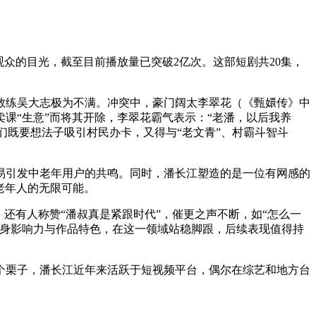
观众的目光，截至目前播放量已突破2亿次。这部短剧共20集，
教练吴大志极为不满。冲突中，豪门阔太李翠花（《甄嬛传》中
课“生意”而将其开除，李翠花霸气表示：“老潘，以后我养
们既要想法子吸引村民办卡，又得与“老文青”、村霸斗智斗
易引发中老年用户的共鸣。同时，潘长江塑造的是一位有网感的
老年人的无限可能。
还有人称赞“潘叔真是紧跟时代”，催更之声不断，如“怎么一
自身影响力与作品特色，在这一领域站稳脚跟，后续表现值得持
个栗子，潘长江近年来活跃于短视频平台，偶尔在综艺和地方台