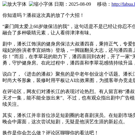
日期：2025-08-09 移动：
http://fabua
你知道吗？潘叔这次真的放了个大招！
“豪门阔太爱上60岁做保洁的我”，这句话是不是已经让你忍
融合了多种吸睛元素，让人看得津津有味。
剧中，潘长江饰演的健身房保洁大叔潘四喜，秉持正气，专爱
端妃的扮演者李宜娟饰）登场，一脚踹翻吴大志，还与潘四喜上
你！”而后，在李翠花的助力下，潘四喜回到农村，开了一家“
勇，守护健身房。在此过程中，潘四喜和李翠花感情持续升温
说白了，《进击的潘叔》聚焦的是中老年创业这个话题。潘长
时尚大爷形象，装修时用平板让AI出效果图，为揽客举办竞走
在评论区，网友们对潘长江的表现讨论热烈。有人留言称“潘叔
天才一集，能不能全放出来”。不过，也有观众指出剧中广告
续关注。
其实，潘长江并非首位涉足短剧圈的老喜剧演员。在短剧市场
晚会中露面，这次尝试短剧，无疑是他演艺生涯的新起点。
换作是你会怎么做？评论区聊聊你的看法吧！