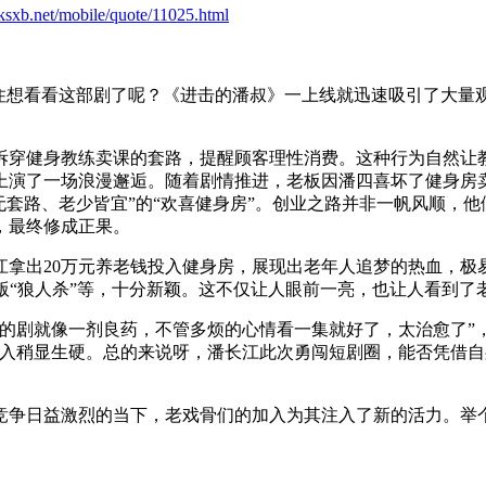
.ksxb.net/mobile/quote/11025.html
不住想看看这部剧了呢？《进击的潘叔》一上线就迅速吸引了大量
拆穿健身教练卖课的套路，提醒顾客理性消费。这种行为自然让
演了一场浪漫邂逅。随着剧情推进，老板因潘四喜坏了健身房卖
无套路、老少皆宜”的“欢喜健身房”。创业之路并非一帆风顺，他
，最终修成正果。
江拿出20万元养老钱投入健身房，展现出老年人追梦的热血，极
版“狼人杀”等，十分新颖。这不仅让人眼前一亮，也让人看到了
的剧就像一剂良药，不管多烦的心情看一集就好了，太治愈了”，
植入稍显生硬。总的来说呀，潘长江此次勇闯短剧圈，能否凭借
竞争日益激烈的当下，老戏骨们的加入为其注入了新的活力。举