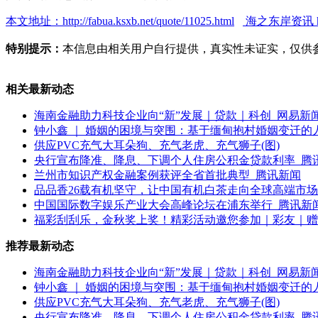
本文地址：http://fabua.ksxb.net/quote/11025.html
海之东岸资讯 http:
特别提示：
本信息由相关用户自行提供，真实性未证实，仅供
相关最新动态
海南金融助力科技企业向“新”发展｜贷款｜科创_网易新
钟小鑫 ｜ 婚姻的困境与突围：基于缅甸抱村婚姻变迁的
供应PVC充气大耳朵狗、充气老虎、充气狮子(图)
央行宣布降准、降息、下调个人住房公积金贷款利率_腾
兰州市知识产权金融案例获评全省首批典型_腾讯新闻
品品香26载有机坚守，让中国有机白茶走向全球高端市场
中国国际数字娱乐产业大会高峰论坛在浦东举行_腾讯新
福彩刮刮乐，金秋奖上奖！精彩活动邀您参加｜彩友｜赠
推荐最新动态
海南金融助力科技企业向“新”发展｜贷款｜科创_网易新
钟小鑫 ｜ 婚姻的困境与突围：基于缅甸抱村婚姻变迁的
供应PVC充气大耳朵狗、充气老虎、充气狮子(图)
央行宣布降准、降息、下调个人住房公积金贷款利率_腾