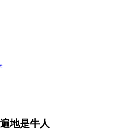
来
..遍地是牛人