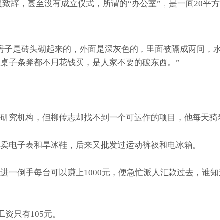
有官员致辞，甚至没有成立仪式，所谓的“办公室”，是一间20
房子是砖头砌起来的，外面是深灰色的，里面被隔成两间，
桌子条凳都不用花钱买，是人家不要的破东西。”
。
机研究机构，但柳传志却找不到一个可运作的项目，他每天骑
摊卖电子表和旱冰鞋，后来又批发过运动裤衩和电冰箱。
进一倒手每台可以赚上1000元，便急忙派人汇款过去，谁知
资只有105元。