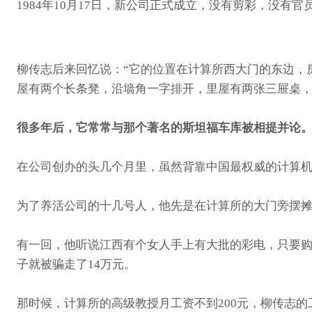
1984年10月17日，新公司正式成立，没有剪彩，没
柳传志后来回忆说：“它的位置在计算所西大门的东边，
屋有两个长条凳，沿墙角一字排开，里屋有两张三屉桌，
很多年后，它常常与
那个著名的斯坦福车库被相提并论
在公司创办的头几个月里，虽然背靠中国最权威的计算
为了养活公司的十几号人，他先是在计算所的大门旁摆
有一回，他听说江西有个女人手上有大批的彩电，只要购
子就被骗走了14万元。
那时候，计算所的高级教授月工资不到200元，柳传志的工