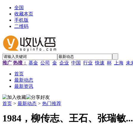
全国
收藏本页
手机版
二维码
推广
热搜：
基金
公司
金
企业
中国
行业
快速
杯
上海
未
首页
最新动态
最新资讯
首页
>
最新动态
>
热门推荐
1984，柳传志、王石、张瑞敏.