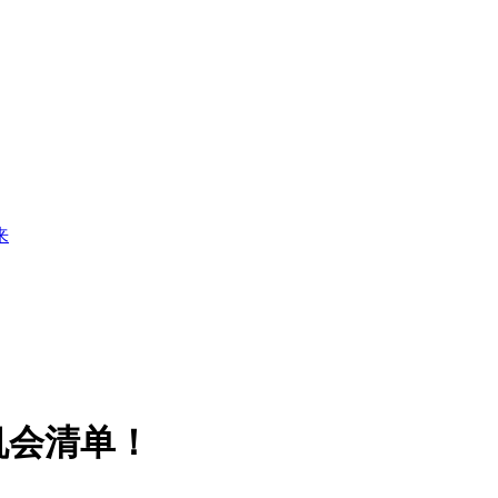
来
机会清单！