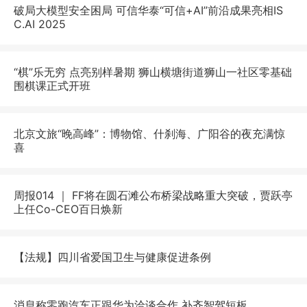
破局大模型安全困局 可信华泰“可信+AI”前沿成果亮相IS
C.AI 2025
“棋”乐无穷 点亮别样暑期 狮山横塘街道狮山一社区零基础
围棋课正式开班
北京文旅“晚高峰”：博物馆、什刹海、广阳谷的夜充满惊
喜
周报014 ｜ FF将在圆石滩公布桥梁战略重大突破，贾跃亭
上任Co-CEO百日焕新
【法规】四川省爱国卫生与健康促进条例
消息称零跑汽车正跟华为洽谈合作 补齐智驾短板