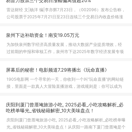
易普力股票三个交易日涨幅偏离值超20%
雷达财经 文|杨洋 编|李亦辉7月23日，（002096）发布公告称，
公司股票于2025年7月21日至23日连续三个交易日内收盘价格涨
幅偏离值
泉州下达补助资金！南安19.05万元
为加快泉州数字经济高质量发展，推动大数据产业提质增效，经
过前期的申报和审核工作，泉州市下达2025年数字经济发展专项
资金市级
屏幕后的秘密！电影频道7.29将播出《玩命直播》
1905电影网 一个寻常的一天，你收到一个叫“玩命直播”的网站链
接，里面是一款真人大冒险直播游戏，游戏规则是：你可以成为
观看
庆阳到厦门曾厝埯旅游小吃, 2025必看_小吃攻略解析_必
吃榜单曝光_省钱秘籍解密_10大美味盘点！
庆阳到厦门曾厝埯旅游小吃, 2025必看_小吃攻略解析_必吃榜单曝
光_省钱秘籍解密_10大美味盘点！从庆阳一路南下厦门曾厝埯是个