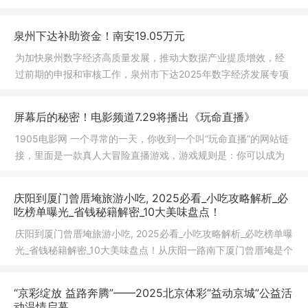
幅偏离值
泉州下达补助资金！南安19.05万元
为加快泉州数字经济高质量发展，推动大数据产业提质增效，经
过前期的申报和审核工作，泉州市下达2025年数字经济发展专项
资金市级
屏幕后的秘密！电影频道7.29将播出《玩命直播》
1905电影网 一个寻常的一天，你收到一个叫“玩命直播”的网站链
接，里面是一款真人大冒险直播游戏，游戏规则是：你可以成为
观看
庆阳到厦门曾厝埯旅游小吃, 2025必看_小吃攻略解析_必
吃榜单曝光_省钱秘籍解密_10大美味盘点！
庆阳到厦门曾厝埯旅游小吃, 2025必看_小吃攻略解析_必吃榜单曝
光_省钱秘籍解密_10大美味盘点！从庆阳一路南下厦门曾厝埯是个
宝藏
“京彩绽放 益路奔腾”——2025北京体彩“益动京城”公益活
动温情启幕​​