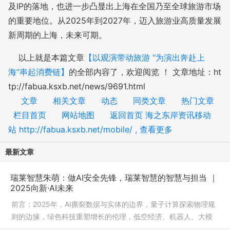
及IP的落地，也进一步凸显出上海在全国乃至全球旅游市场
的重要地位。从2025年到2027年，迈入旅游业高质量发展
新周期的上海，未来可期。
以上就是本篇文章
【以观演带动旅游 “为演出奔赴上
海”串起消费链】
的全部内容了，欢迎阅览 ！ 文章地址：ht
tp://fabua.ksxb.net/news/9691.html
文章
相关文章
动态
同类文章
热门文章
栏目首页
网站地图
返回首页 海之东岸资讯移动
站 http://fabua.ksxb.net/mobile/ , 查看更多
最新文章
瑞莱智慧朱萌：做AI安全先锋，瑞莱智慧的智慧与担当 ｜
2025向新·AI未来
前言：2025年，AI撕裂数据与实体的边界，量子计算探索物理规
则的边缘，绿色科技重塑增长的伦理，低空经济、机器人、大模
型打开科