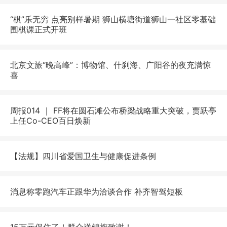
“棋”乐无穷 点亮别样暑期 狮山横塘街道狮山一社区零基础
围棋课正式开班
北京文旅“晚高峰”：博物馆、什刹海、广阳谷的夜充满惊
喜
周报014 ｜ FF将在圆石滩公布桥梁战略重大突破，贾跃亭
上任Co-CEO百日焕新
【法规】四川省爱国卫生与健康促进条例
消息称零跑汽车正跟华为洽谈合作 补齐智驾短板