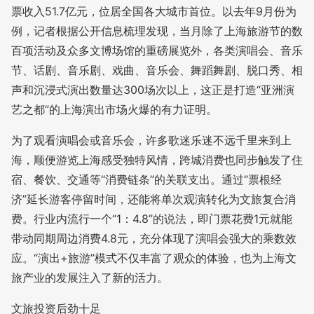
票收入51.7亿元，位居全国各大城市首位。以去年9月份为
例，记者根据公开信息梳理发现，当月除了上海旅游节的数
百项活动及众多文博场馆的重磅展览外，各类演唱会、音乐
节、话剧、音乐剧、戏曲、音乐会、舞蹈舞剧、脱口秀、相
声和沉浸式演出数量达300场次以上，这正是打造“亚洲演
艺之都”的上海演出市场火爆的有力证明。
为了观看演唱会或音乐会，许多歌迷乐迷不远千里来到上
海，顺便游览上海感受独特风情，跨城消费也同步触发了住
宿、餐饮、交通等“消费链条”的关联支出。通过“票根经
济”延长游客停留时间，还能将单次观演转化为文旅复合消
费。行业内流行一个“1：4.8”的说法，即门票花费1元就能
带动同期周边消费4.8元，充分体现了演唱会强大的乘数效
应。“演出+旅游”模式不仅丰富了观众的体验，也为上海文
旅产业的发展注入了新的活力。
文旅投资后劲十足