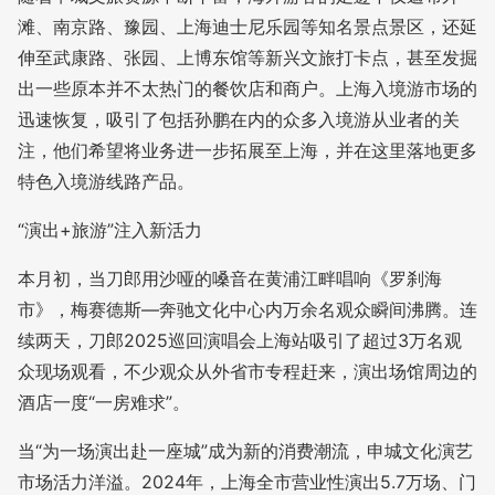
滩、南京路、豫园、上海迪士尼乐园等知名景点景区，还延
伸至武康路、张园、上博东馆等新兴文旅打卡点，甚至发掘
出一些原本并不太热门的餐饮店和商户。上海入境游市场的
迅速恢复，吸引了包括孙鹏在内的众多入境游从业者的关
注，他们希望将业务进一步拓展至上海，并在这里落地更多
特色入境游线路产品。
“演出+旅游”注入新活力
本月初，当刀郎用沙哑的嗓音在黄浦江畔唱响《罗刹海
市》，梅赛德斯—奔驰文化中心内万余名观众瞬间沸腾。连
续两天，刀郎2025巡回演唱会上海站吸引了超过3万名观
众现场观看，不少观众从外省市专程赶来，演出场馆周边的
酒店一度“一房难求”。
当“为一场演出赴一座城”成为新的消费潮流，申城文化演艺
市场活力洋溢。2024年，上海全市营业性演出5.7万场、门